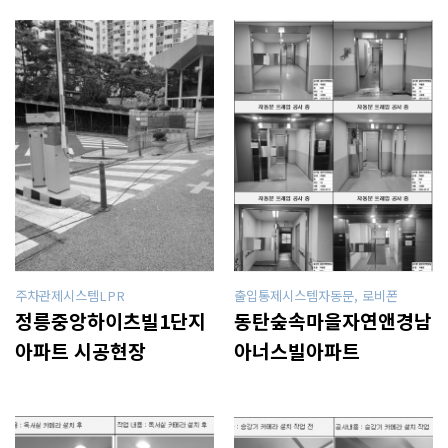
공
지
사
항
AS
센
터
주차관제시스템LPR
출입통제시스템자동문, 로비폰
정릉중앙하이츠빌1단지
동탄숲속마을자연앤경남
아파트 시공현장
아너스빌아파트