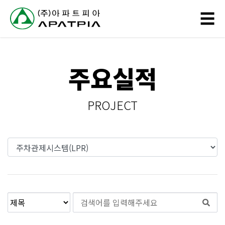
// 링크 타이틀
☰
회
주요실적
사
소
PROJECT
개
사
업
분
야