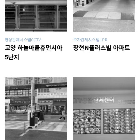
영상관제시스템CCTV
주차관제시스템LPR
고양 하늘마을휴먼시아
장현N플러스빌 아파트
5단지