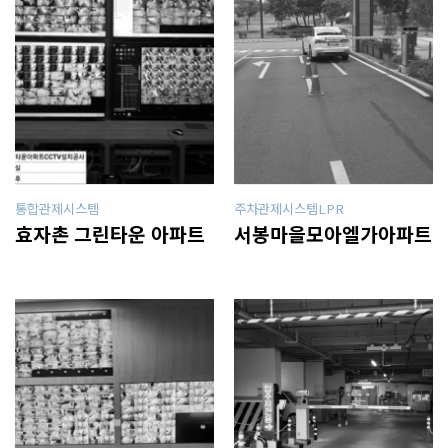
통합관제시스템
주차관제시스템LPR
효자촌 그린타운 아파트
서봉마을모아엘가아파트