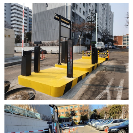
공
지
사
항
AS
센
터