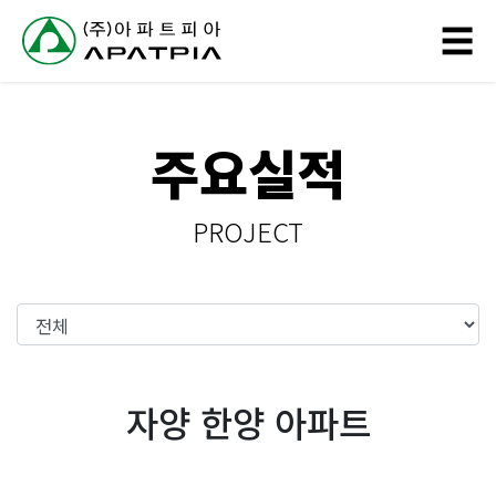
// 링크 타이틀
☰
회
주요실적
사
소
PROJECT
개
사
업
분
자양 한양 아파트
야