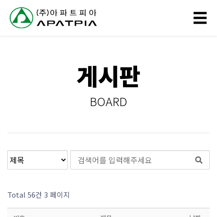
// 링크 타이틀
☰
회
게시판
사
소
BOARD
개
사
업
분
야
Total 56건
3 페이지