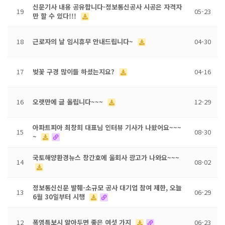
신문기사 내용 공유합니다-정보통신공사 시공은 자격자
19
05-23
만 할 수 있다!!!
18
근로자의 날 임시휴무 안내드립니다~
04-30
17
벚꽃 구경 많이들 하셨는지요?
04-16
16
오랫만에 글 올립니다~~~
12-29
아파트피아 최창희 대표님 인터뷰 기사가 나왔어요~~~
15
08-30
~
국토해양환경뉴스 창간호에 울회사 광고가 나와요~~~
14
08-02
정보통신신문 발췌-소규모 공사 대기업 참여 제한, 오늘
13
06-29
6월 30일부터 시행
12
폭염특보시 알아두면 좋은 여섯 가지
06-23