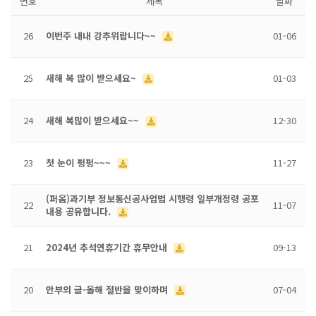
번호
제목
날짜
공
26
이번주 내내 강추위랍니다~~
01-06
지
사
25
새해 복 많이 받으세요~
01-03
항
24
새해 복많이 받으세요~~
12-30
AS
23
첫 눈이 펑펑~~~
11-27
센
(퍼옴)과기부 정보통신공사업법 시행령 일부개정령 공포
터
22
11-07
내용 공유합니다.
21
2024년 추석연휴기간 휴무안내
09-13
20
안부의 글-올해 절반을 맞이하며
07-04