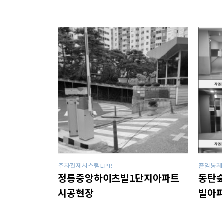
공
지
사
항
AS
센
터
주차관제시스템LPR
출입통제
정릉중앙하이츠빌1단지아파트
동탄
시공현장
빌아