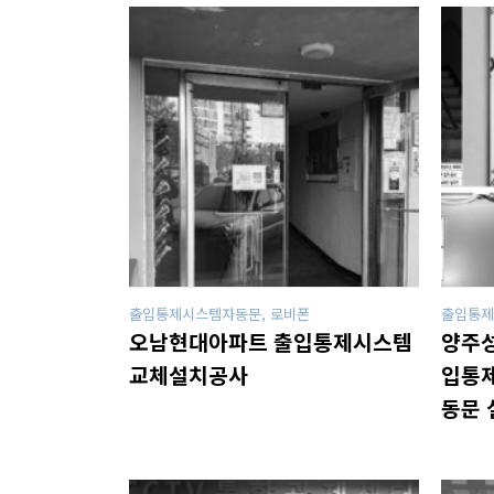
출입통제시스템자동문, 로비폰
출입통제
오남현대아파트 출입통제시스템
양주성
교체설치공사
입통제
동문 