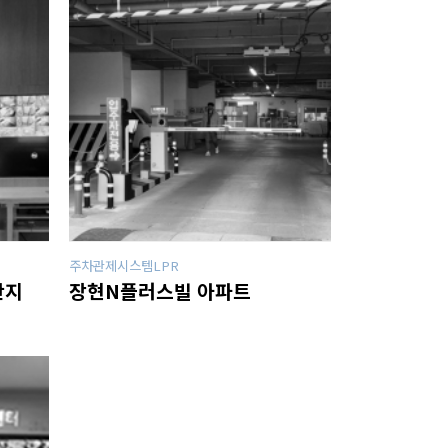
주차관제시스템LPR
단지
장현N플러스빌 아파트