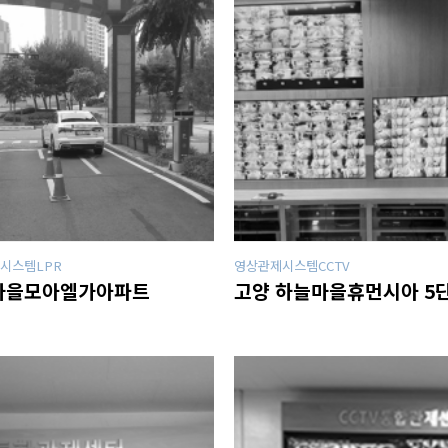
시스템LPR
영상관제시스템CCTV
마을모아엘가아파트
고양 하늘마을휴먼시아 5