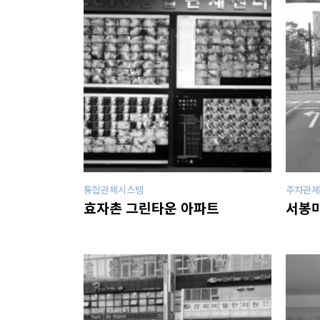
통합관제시스템
주차관제
효자촌 그린타운 아파트
서봉