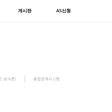
게시판
AS신청
, 로비폰)
통합관제시스템