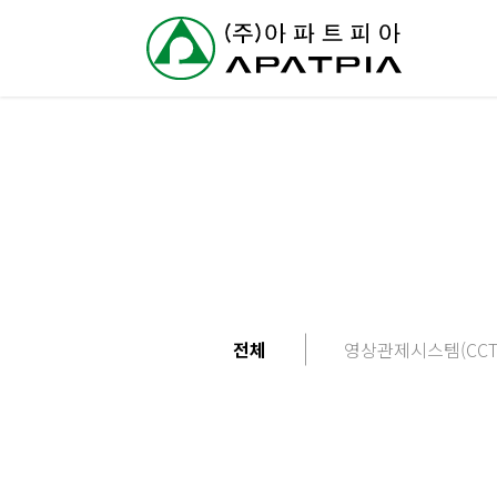
// 링크 타이틀
회
사
소
개
사
전체
영상관제시스템(CCT
업
분
야