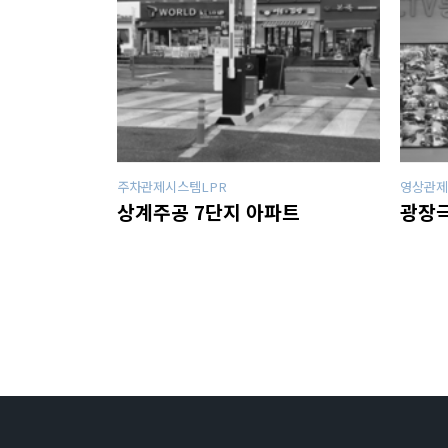
주차관제시스템LPR
영상관제
상계주공 7단지 아파트
광장극
맨끝