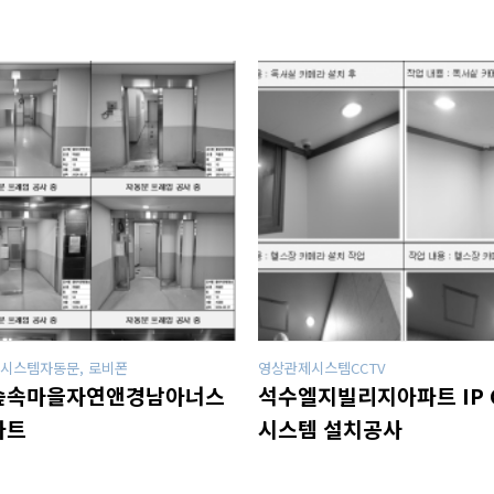
시스템자동문, 로비폰
영상관제시스템CCTV
숲속마을자연앤경남아너스
석수엘지빌리지아파트 IP 
파트
시스템 설치공사