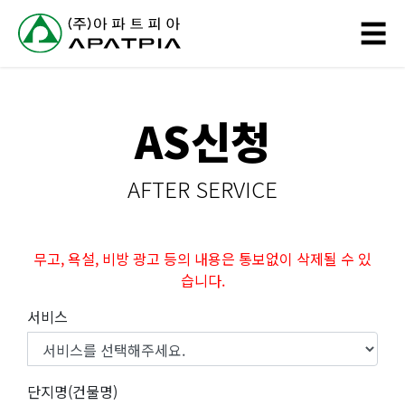
// 링크 타이틀
☰
회
AS신청
사
소
AFTER SERVICE
개
사
무고, 욕설, 비방 광고 등의 내용은 통보없이 삭제될 수 있
습니다.
업
서비스
분
야
단지명(건물명)