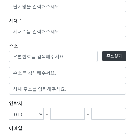
공
지
세대수
사
항
주소
주소찾기
AS
센
터
연락처
-
-
이메일