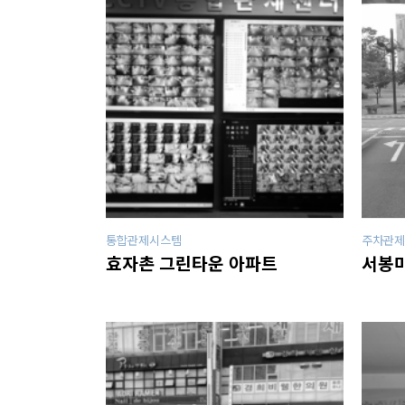
통합관제시스템
주차관제
효자촌 그린타운 아파트
서봉