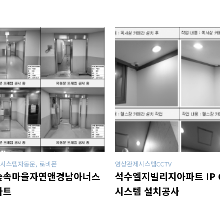
시스템자동문, 로비폰
영상관제시스템CCTV
숲속마을자연앤경남아너스
석수엘지빌리지아파트 IP 
파트
시스템 설치공사