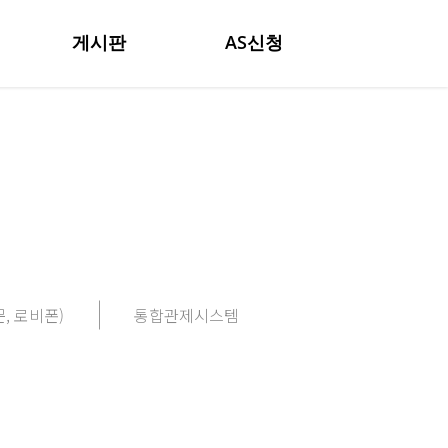
게시판
AS신청
, 로비폰)
통합관제시스템