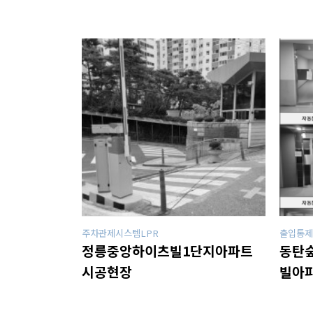
공
지
사
항
AS
센
터
주차관제시스템LPR
출입통제
정릉중앙하이츠빌1단지아파트
동탄
시공현장
빌아