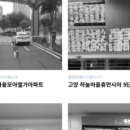
시스템LPR
영상관제시스템CCTV
마을모아엘가아파트
고양 하늘마을휴먼시아 5