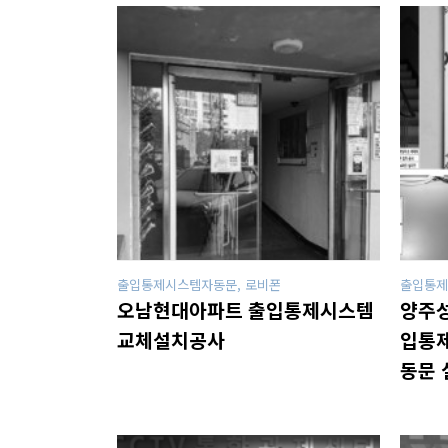
출입통제시스템자동문, 로비폰
출입통제
오남현대아파트 출입통제시스템
양주성
교체설치공사
입통제
동문 