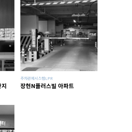
주차관제시스템LPR
단지
장현N플러스빌 아파트