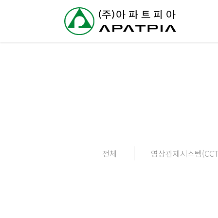
// 링크 타이틀
회
사
소
개
사
전체
영상관제시스템(CCT
업
분
야