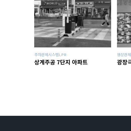
주차관제시스템LPR
영상관제
상계주공 7단지 아파트
광장극
맨끝