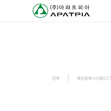
// 링크 타이틀
회
사
소
개
사
전체
영상관제시스템(CCT
업
분
야