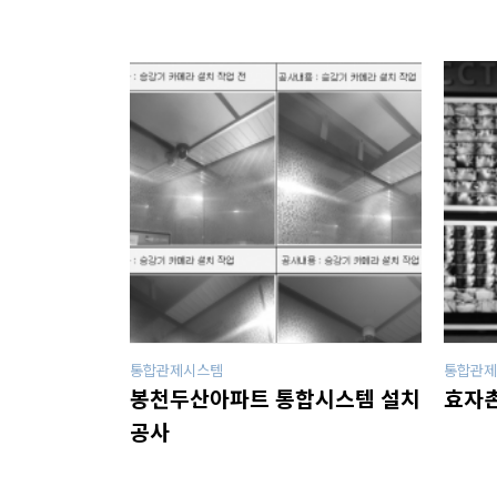
공
지
사
항
AS
센
터
통합관제시스템
통합관제
봉천두산아파트 통합시스템 설치
효자촌
공사