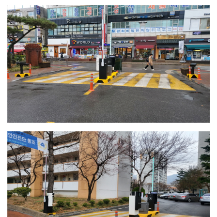
공
지
사
항
AS
센
터