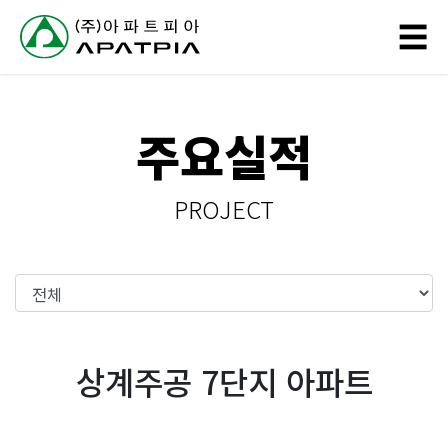
// 링크 타이틀
☰
회
주요실적
사
소
PROJECT
개
사
업
분
상계주공 7단지 아파트
야