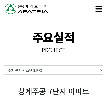
// 링크 타이틀
☰
회
주요실적
사
소
PROJECT
개
사
업
분
상계주공 7단지 아파트
야