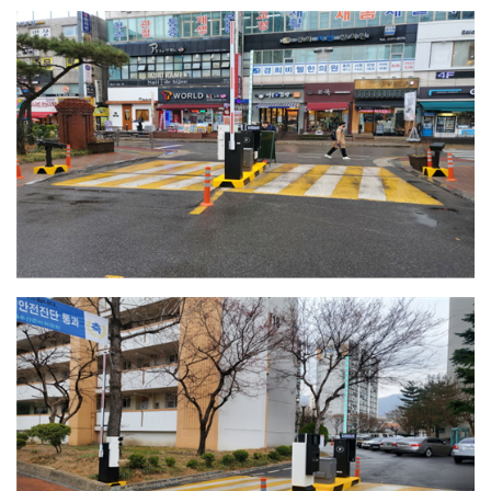
공
지
사
항
AS
센
터