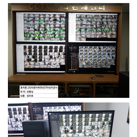
공
지
사
항
AS
센
터