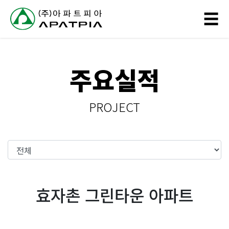
// 링크 타이틀
☰
회
주요실적
사
소
PROJECT
개
사
업
분
효자촌 그린타운 아파트
야