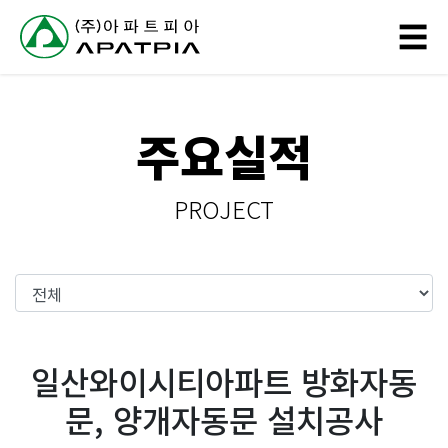
// 링크 타이틀
☰
회
주요실적
사
소
PROJECT
개
사
업
분
일산와이시티아파트 방화자동
야
문, 양개자동문 설치공사