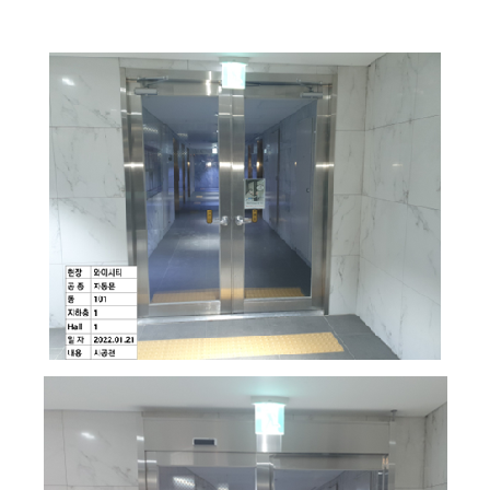
공
지
사
항
AS
센
터