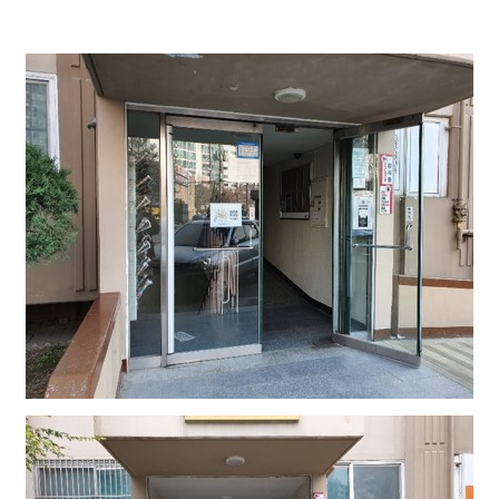
공
지
사
항
AS
센
터