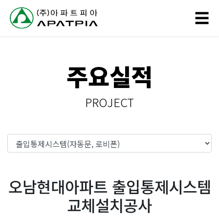
// 링크 타이틀
☰
회
주요실적
사
소
PROJECT
개
사
업
분
오남현대아파트 출입통제시스템
야
교체설치공사