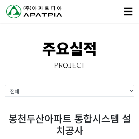
// 링크 타이틀
☰
회
주요실적
사
소
PROJECT
개
사
업
분
봉천두산아파트 통합시스템 설
야
치공사