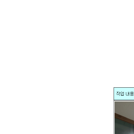
공
지
사
항
AS
센
터