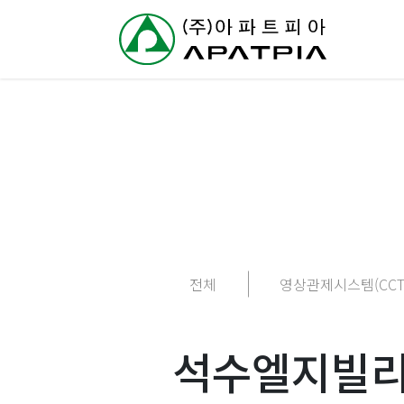
// 링크 타이틀
회
사
소
개
사
전체
영상관제시스템(CCT
업
분
석수엘지빌리지
야